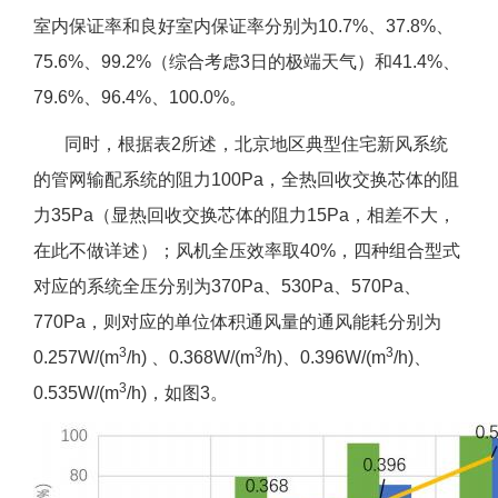
室内保证率和良好室内保证率分别为10.7%、37.8%、
75.6%、99.2%（综合考虑3日的极端天气）和41.4%、
79.6%、96.4%、100.0%。
同时，根据表2所述，北京地区典型住宅新风系统
的管网输配系统的阻力100Pa，全热回收交换芯体的阻
力35Pa（显热回收交换芯体的阻力15Pa，相差不大，
在此不做详述）；风机全压效率取40%，四种组合型式
对应的系统全压分别为370Pa、530Pa、570Pa、
770Pa，则对应的单位体积通风量的通风能耗分别为
3
3
3
0.257W/(m
/h) 、0.368W/(m
/h)、0.396W/(m
/h)、
3
0.535W/(m
/h)，如图3。