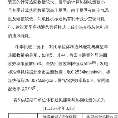
装置的计算热回收量较大、夏季的计算热回收量较小，
且冬季计算热回收量远高于夏季。由于夏季夜间空气温
度及焓值较低、间歇性机械通风有利于减少空调能耗
[5]
，建议夏季启动通风旁通模式，减少热交换芯体引起
的通风能耗。
冬季供暖工况下，对比单位体积通风能耗与典型年
热回收量的关系，如表5。其中，热回收装置的显热回
[6]
收效率限值取65%、全热回收效率限值取55%
；发电
标准煤耗根据北京市最新数据，取0.2534kgce/kwh，标
煤热值取29.307MJ/kgce，燃气锅炉效率取0.9，管网输
[7]
配效率取0.93
。
表5 供暖期间单位体积通风能耗与热回收量的关系
（11.15~次年3.15）