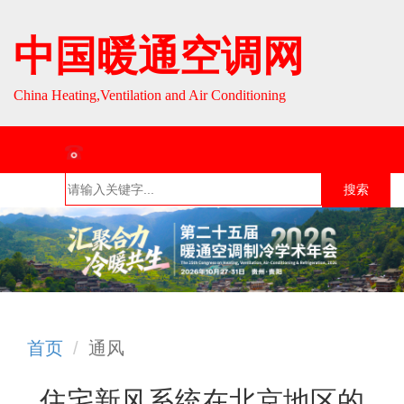
中国暖通空调网
China Heating,Ventilation and Air Conditioning
联系热线：010-64693287 / 010-64693285
搜索
首页
组织介
组织活
行业资
English
绍
动
讯
首页
通风
住宅新风系统在北京地区的