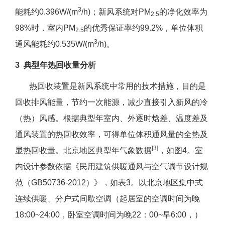
3
能耗约0.396W/(m
/h)；新风系统对PM
的净化效率为
2.5
98%时，室内PM
的优秀保证率约99.2%，单位体积
2.5
3
通风能耗约0.535W/(m
/h)。
3 典型年热回收量分析
热回收装置是新风系统中常用的技术措施，目的是
回收排风能量，节约一次能源，减少直接引入新风的冷
（热）风感。根据典型年室内、外逐时焓差、温度差及
通风装置的热回收效率，可得单位体积通风量的全热及
[3]
显热回收量。北京地区典型年气象数据
，如图4。室
内设计参数依据《民用建筑供暖通风与空气调节设计规
范（GB50736-2012）》，如表3。以北京地区集中式
连续供暖、分户式间歇空调（起居室的空调时间为晚
18:00~24:00，卧室空调时间为晚22：00~早6:00，）