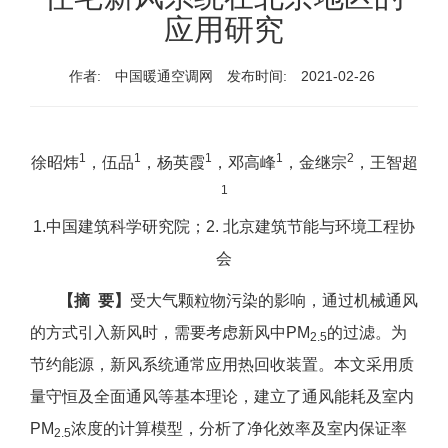
应用研究
作者:
中国暖通空调网
发布时间:
2021-02-26
1
1
1
1
2
徐昭炜
，伍品
，杨英霞
，邓高峰
，金继宗
，王智超
1
1.中国建筑科学研究院；2. 北京建筑节能与环境工程协
会
【摘 要】
受大气颗粒物污染的影响，通过机械通风
的方式引入新风时，需要考虑新风中PM
的过滤。为
2.5
节约能源，新风系统通常应用热回收装置。本文采用质
量守恒及全面通风等基本理论，建立了通风能耗及室内
PM
浓度的计算模型，分析了净化效率及室内保证率
2.5