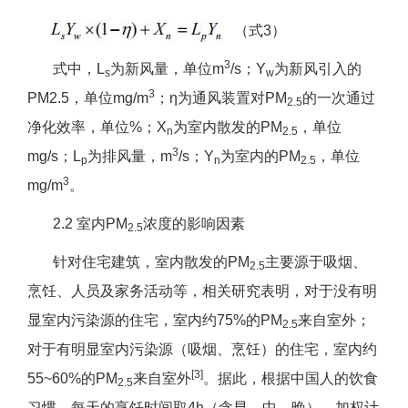
（式3）
3
式中，L
为新风量，单位m
/s；Y
为新风引入的
s
w
3
PM2.5，单位mg/m
；η为通风装置对PM
的一次通过
2.5
净化效率，单位%；X
为室内散发的PM
，单位
n
2.5
3
mg/s；L
为排风量，m
/s；Y
为室内的PM
，单位
p
n
2.5
3
mg/m
。
2.2 室内PM
浓度的影响因素
2.5
针对住宅建筑，室内散发的PM
主要源于吸烟、
2.5
烹饪、人员及家务活动等，相关研究表明，对于没有明
显室内污染源的住宅，室内约75%的PM
来自室外；
2.5
对于有明显室内污染源（吸烟、烹饪）的住宅，室内约
[3]
55~60%的PM
来自室外
。据此，根据中国人的饮食
2.5
习惯，每天的烹饪时间取4h（含早、中、晚），加权计