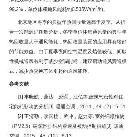
2.5
3
99.2%，单位体积通风能耗约0.535W/(m
/h)。
北京地区冬季的典型年热回收量远高于夏季。从折
合一次能源消耗量分析，冬季单位体积通风量的典型年
热回收量大于通风能耗，热回收量装置的应用具有较好
的节能效益。由于夏季夜间空气温度及焓值较低、间歇
性机械通风有利于减少空调能耗，建议启动通风旁通模
式，减少热交换芯体引起的通风能耗。
参考文献
[1] 丰晓航，燕达，彭琛，江亿等.建筑气密性对住
宅能耗影响的分析[J]. 暖通空调，2014，44（2）:5-14
[2] 王清勤，李国柱，孟冲，赵力等. 室外细颗粒物
（PM2.5）建筑围护结构穿透及被动控制措施[J]. 暖通
空调，2015，45（12）:8-13