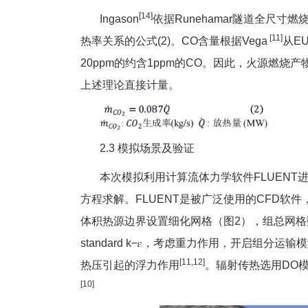
[14]
Ingason
依据Runehamar隧道全尺
[11]
热率关系的公式(2)。CO含量根据Vega
从E
20ppm的约含1ppm的CO。因此，火源燃烧产
上述理论直接计量。
2.3 模拟场景及验证
本次模拟利用计算流体力学软件FLUENT进
方程求解。FLUENT是被广泛使用的CFD软件
体积热源边界设置细化网格（图2），组总网格数为
standard k−𝜀，考虑重力作用，开启组分运
[11,12]
热压引起的浮力作用
。辐射传热选用DO
[10]