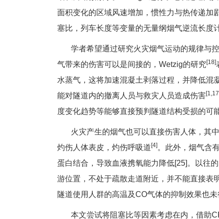
面积变化的区域风速增加，惯性力与热传递加剧
塞比，列车长度等变量的无量纲烟气逆流长度
学者希望通过研究火灾烟气运动的规律与控
[18]
气带来的伤害可以是间接的，Wetzig的研究
水蒸气，这将加速混凝土剥落过程，并降低混
[1,17
能对隧道内的撤离人员与救灾人员造成伤害
度变化趋势等能够直接预判隧道结构受损的可
火灾产生的烟气也可以直接伤害人体，其中，
[4]
灼伤人体表皮，灼伤呼吸道
。此外，烟气含
蛋白结合，导致血液携氧能力降低[25]。以往
游位置，不处于疏散走道附近，并不能直接表
隧道使用人群的高温及CO气体的抑制效果也未
本文尝试将阻塞比等因素考虑在内，借助CF