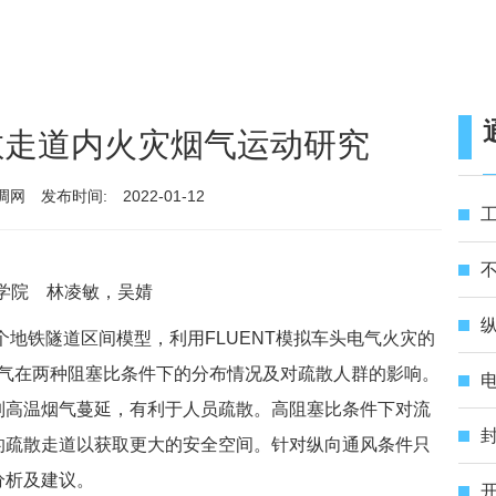
散走道内火灾烟气运动研究
调网
发布时间:
2022-01-12
不
学院 林凌敏，吴婧
纵
地铁隧道区间模型，利用FLUENT模拟车头电气火灾的
烟气在两种阻塞比条件下的分布情况及对疏散人群的影响。
电
制高温烟气蔓延，有利于人员疏散。高阻塞比条件下对流
封
的疏散走道以获取更大的安全空间。针对纵向通风条件只
分析及建议。
开