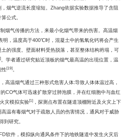
，烟气逆流长度缩短。Zhang依据实验数据推导了含阻
计算公式。
制烟气传播的方法，来最小化烟气带来的伤害。高温烟
表明，温度高于400℃时，混凝土中的氢氧化钙将会产生
凝土的强度。壁面材料受热脱落，甚至整体结构坍塌，可
]
。学者通过研究贴近顶板的烟气最高温的出现位置，温
[19]
能性
。
高温烟气通过三种形式危害人体:导致人体体温过高，
有的CO气体可迅速扩散穿过肺泡膜，并在红细胞中与血红
[1]
的火灾模拟实验
，探测点布置在隧道顶棚附近及火灾上下
明高温有毒烟气对于疏散人员的伤害情况，通风对于威胁
得到研究。
D软件，模拟纵向通风条件下的地铁隧道中发生火灾后