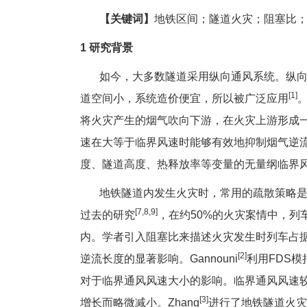
【关键词】
地铁区间；隧道火灾；阻塞比；
1 研究背景
如今，大多数隧道采用纵向通风系统。纵向
[1]
道空间小，系统造价便宜，所以被广泛应用
将火灾产生的烟气吹向下游，在火灾上游形成
速在大等于临界风速时能够有效地抑制烟气逆流，O
度、隧道高度、热释放率等变量的无量纲临界
地铁隧道内发生火灾时，常用的疏散策略是
[7,8,9]
过去的研究
，在约50%的火灾案情中，
内。学者引入阻塞比来描述火灾发生时列车占
[2]
逆流长度的显著影响。Gannouni
利用FDS模
对于临界通风风速大小的影响。临界通风风速
[3]
增长而略微减小。Zhang
进行了地铁隧道火灾