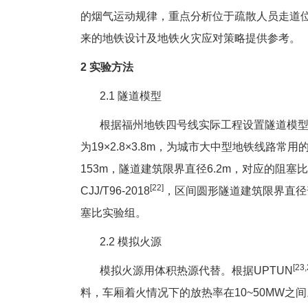
的烟气运动规律，重点分析位于疏散人员走道
来的地铁设计及地铁火灾应对策略提供参考。
2 实验方法
2.1 隧道模型
根据福州地铁四号线实际工程设置隧道模型，
为19×2.8×3.8m，为城市大中型地铁线路
153m，隧道建筑限界直径6.2m，对应的阻
[22]
CJJ/T96-2018
，区间圆形隧道建筑限界直径
塞比实验组。
2.2 模拟火源
[23,
模拟火源用体积热源代替。根据UPTUN
料，车厢着火情况下的放热率在10~50MW