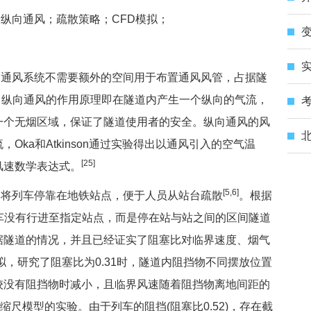
纵向通风；疏散策略；CFD模拟；
变
通风系统不需要额外的空间用于布置通风风管，占据隧
。纵向通风的作用原理即在隧道内产生一个纵向的气流，
考
一个无烟区域，保证了隧道使用者的安全。纵向通风的风
北
ka和Atkinson通过实验得出以通风引入的空气温
[25]
风速数学表达式。
[5,6]
将列车停靠在地铁站点，便于人员从站台疏散
。根据
列车没有行进至指定站点，而是停在站与站之间的区间隧道
据隧道的情况，并且已经证实了阻塞比对临界速度、烟气
拟，研究了阻塞比为0.31时，隧道内阻挡物不同摆放位置
较没有阻挡物时减小，且临界风速随着阻挡物离地间距的
缩尺模型的实验。由于列车的阻挡(阻塞比0.52)，存在截