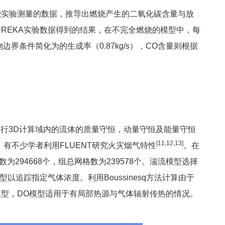
寸燃烧实验测量的数据，推导出燃烧产生的二氧化碳含量与放
UREKA实验数据得到的结果，在不完全燃烧的模型中，每
物边界条件简化为的生成率（0.87kg/s），CO含量则根据
行3D计算域内的流体的质量守恒，动量守恒及能量守恒
[11,12,13]
，有不少学者利用FLUENT研究火灾烟气特性
。在
294668个，组总网格数为239578个。湍流模型选择
输模型以追踪指定气体浓度。利用Boussinesq方法计算由于
模型，DO模型适用于有局部热源与气体辐射传热的情况。