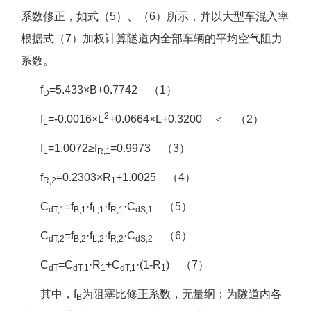
系数修正，如式（5）、（6）所示，并以大型车混入率
根据式（7）加权计算隧道内全部车辆的平均空气阻力
系数。
f
=5.433×B+0.7742 （1）
D
2
f
=-0.0016×L
+0.0664×L+0.3200 ＜ （2）
L
f
=1.0072≥f
=0.9973 （3）
L
R,1
f
=0.2303×R
+1.0025 （4）
R,2
1
C
=f
·f
·f
·C
（5）
dT,1
B,1
L,1
R,1
dS,1
C
=f
·f
·f
·C
（6）
dT,2
B,2
L,2
R,2
dS,2
C
=C
·R
+C
·(1-R
) （7）
dT
dT,1
1
dT,1
1
其中，f
为阻塞比修正系数，无量纲；为隧道内各
B