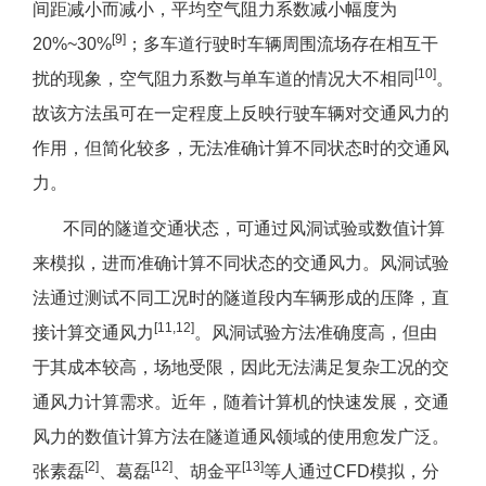
间距减小而减小，平均空气阻力系数减小幅度为
[9]
20%~30%
；多车道行驶时车辆周围流场存在相互干
[10]
扰的现象，空气阻力系数与单车道的情况大不相同
。
故该方法虽可在一定程度上反映行驶车辆对交通风力的
作用，但简化较多，无法准确计算不同状态时的交通风
力。
不同的隧道交通状态，可通过风洞试验或数值计算
来模拟，进而准确计算不同状态的交通风力。风洞试验
法通过测试不同工况时的隧道段内车辆形成的压降，直
[11,12]
接计算交通风力
。风洞试验方法准确度高，但由
于其成本较高，场地受限，因此无法满足复杂工况的交
通风力计算需求。近年，随着计算机的快速发展，交通
风力的数值计算方法在隧道通风领域的使用愈发广泛。
[2]
[12]
[13]
张素磊
、葛磊
、胡金平
等人通过CFD模拟，分