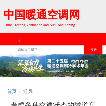
中国暖通空调网
China Heating,Ventilation and Air Conditioning
联系热线：010-64693287 / 010-64693285
搜索
首页
组织介
组织活
行业资
English
绍
动
讯
首页
通风
考虑多种交通状态的隧道车