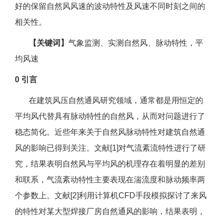
好的保留自然风风速的波动特性及风速不同时刻之间的
相关性。
【关键词】
气象监测、实测自然风、脉动特性，平
均风速
0 引言
在建筑风压自然通风研究领域，通常都是用恒定的
平均风代替具有脉动特性的自然风，从而对问题进行了
稳态简化。近些年来关于自然风脉动特性对建筑自然通
风的影响已得到关注。文献[1]对气流紊流特性进行了研
究，结果表明自然风与平均风的机理存在着明显的差别
和联系，气流紊动特性主要表现在湍流度和脉动频率两
个参数上。文献[2]利用计算机CFD手段模拟探讨了来风
的特性对某大型焊接厂房自然通风的影响，结果表明，