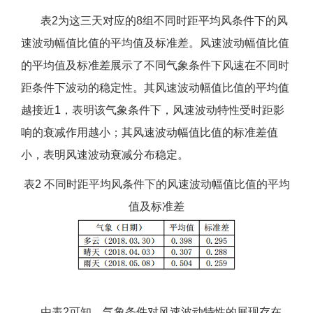
表2为这三天对应的8组不同时距平均风条件下的风
速波动幅值比值的平均值及标准差。风速波动幅值比值
的平均值及标准差展示了不同气象条件下风速在不同时
距条件下波动的稳定性。其风速波动幅值比值的平均值
越接近1，表明该气象条件下，风速波动特性受时距影
响的衰减作用越小；其风速波动幅值比值的标准差值
小，表明风速波动衰减分布稳定。
表2 不同时距平均风条件下的风速波动幅值比值的平均
值及标准差
由表2可知，气象条件对风速波动特性的展现存在