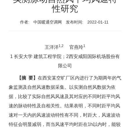
性研究
作者:
中国暖通空调网
发布时间:
2022-01-11
1,2
1
王洋洋
官燕玲
1 长安大学 建筑工程学院；2西安咸阳国际机场股份有
限公司
【摘 要】
在西安某空旷厂区内进行了为期两年的气
象监测及自然风速数据采集。以实测自然风数据为依
据，比较了实际自然风风速及其对应的不同时距平均风
速的脉动特性及自相关性。结果表明，不同时距平均风
速对一天内的风速波动特性有不同，时距大，风速波动
特征会明显减弱，而当风速平均时距在1h以内时，能较