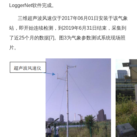
LoggerNet软件完成。
三维超声波风速仪于2017年06月01日安装于该气象
站，即开始连续检测，到2019年6月31日结束，采集到
了近25个月的数据[7]。图3为气象参数测试系统现场照
片。