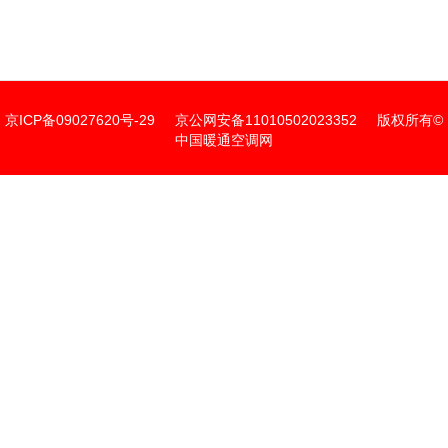
京ICP备09027620号-29
京公网安备11010502023352
版权所有©
中国暖通空调网