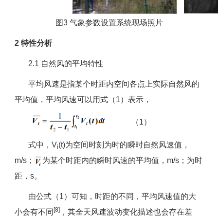
图3 气象参数设置系统现场照片
2 特性分析
2.1 自然风的平均特性
平均风速是指某个时距内空间各点上实际自然风的
平均值，平均风速可以用式（1）表示，
（1）
式中，V
(t)为空间时刻为时的瞬时自然风速值，
i
m/s；
为某个时距内的瞬时风速的平均值，m/s；为时
距，s。
由公式（1）可知，时距的不同，平均风速值的大
[8]
小会有不同
，其全天风速波动变化描述也会存在差