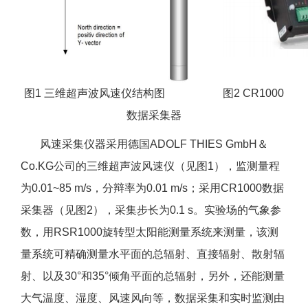
图1 三维超声波风速仪结构图 图2 CR1000
数据采集器
风速采集仪器采用德国ADOLF THIES GmbH＆
Co.KG公司的三维超声波风速仪（见图1），监测量程
为0.01~85 m/s，分辩率为0.01 m/s；采用CR1000数据
采集器（见图2），采集步长为0.1 s。实验场的气象参
数，用RSR1000旋转型太阳能测量系统来测量，该测
量系统可精确测量水平面的总辐射、直接辐射、散射辐
射、以及30°和35°倾角平面的总辐射，另外，还能测量
大气温度、湿度、风速风向等，数据采集和实时监测由