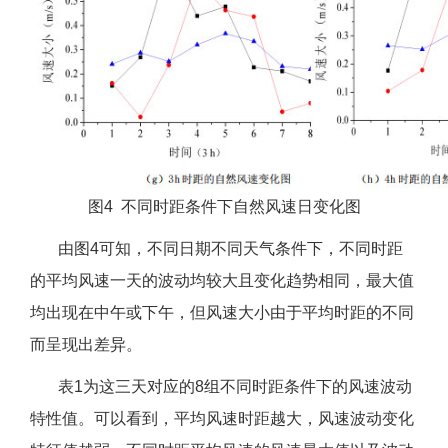
图4 不同时距条件下自然风速日变化图
由图4可知，不同日期不同天气条件下，不同时距
的平均风速一天的波动均较大且变化趋势相同，最大值
均出现在中午或下午，但风速大小由于平均时距的不同
而呈现出差异。
表1为这三天对应的8组不同时距条件下的风速波动
特性值。可以看到，平均风速时距越大，风速波动变化