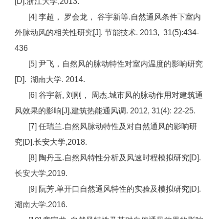
[D].浙江大学,2013.
[4] 李超， 罗会龙， 谷宇新等.自然通风条件下室内
外脉动风的相关性研究[J]. 节能技术. 2013, 31(5):434-
436
[5] 尹飞，自然风的脉动特性对室内温度的影响研究
[D]. 湖南大学. 2014.
[6] 谷宇新, 刘刚， 周杰.城市风的脉动作用对建筑通
风效果的影响[J].建筑热能通风调. 2012, 31(4): 22-25.
[7] 任瑞兰.自然风脉动特性及对自然通风的影响研
究[D].长安大学,2018.
[8] 陶丹玉.自然风特性分析及风速时程模拟研究[D].
长安大学,2019.
[9] 阮芳.单开口自然通风特性的实验及模拟研究[D].
湖南大学.2016.