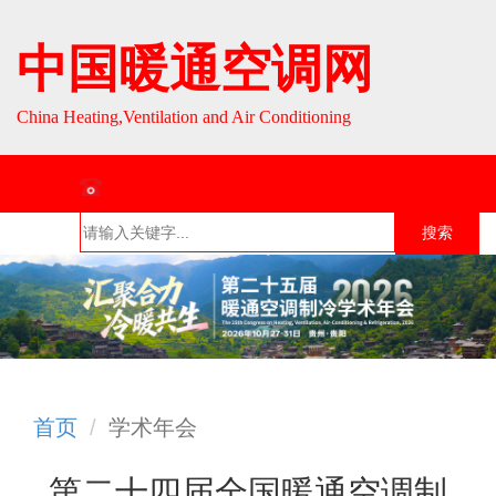
中国暖通空调网
China Heating,Ventilation and Air Conditioning
联系热线：010-64693287 / 010-64693285
搜索
首页
组织介
组织活
行业资
English
绍
动
讯
首页
学术年会
第二十四届全国暖通空调制