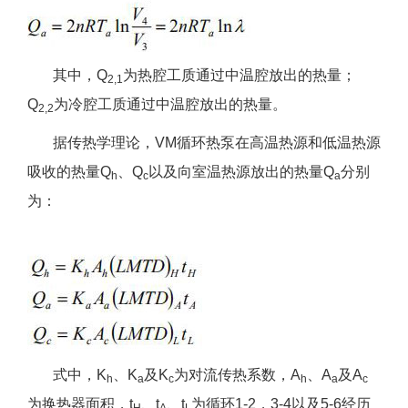
其中，Q
为热腔工质通过中温腔放出的热量；
2,1
Q
为冷腔工质通过中温腔放出的热量。
2,2
据传热学理论，VM循环热泵在高温热源和低温热源
吸收的热量Q
、Q
以及向室温热源放出的热量Q
分别
h
c
a
为：
式中，K
、K
及K
为对流传热系数，A
、A
及A
h
a
c
h
a
c
为换热器面积，t
、t
、t
为循环1-2，3-4以及5-6经历