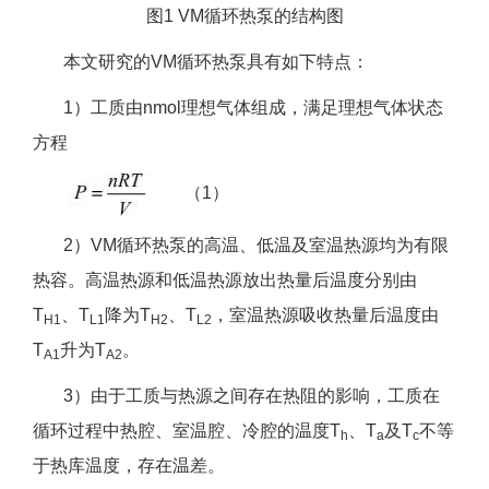
图1 VM循环热泵的结构图
本文研究的VM循环热泵具有如下特点：
1）工质由nmol理想气体组成，满足理想气体状态
方程
（1）
2）VM循环热泵的高温、低温及室温热源均为有限
热容。高温热源和低温热源放出热量后温度分别由
T
、T
降为T
、T
，室温热源吸收热量后温度由
H1
L1
H2
L2
T
升为T
。
A1
A2
3）由于工质与热源之间存在热阻的影响，工质在
循环过程中热腔、室温腔、冷腔的温度T
、T
及T
不等
h
a
c
于热库温度，存在温差。