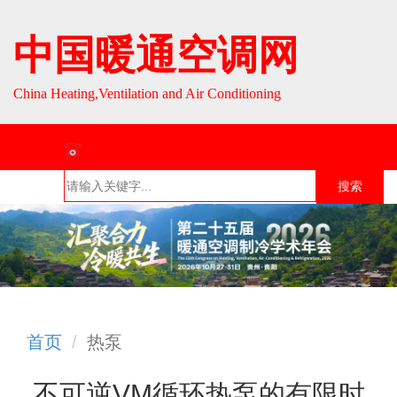
中国暖通空调网
China Heating,Ventilation and Air Conditioning
联系热线：010-64693287 / 010-64693285
搜索
首页
组织介
组织活
行业资
English
绍
动
讯
首页
热泵
不可逆VM循环热泵的有限时