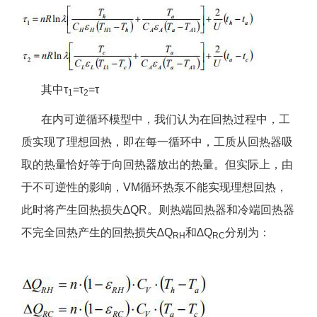
其中τ
=τ
=τ
1
2
在内可逆循环模型中，我们认为在回热过程中，工
质实现了理想回热，即在每一循环中，工质从回热器吸
取的热量恰好等于向回热器放出的热量。但实际上，由
于不可逆性的影响，VM循环热泵不能实现理想回热，
此时将产生回热损失∆QR。则热端回热器和冷端回热器
不完全回热产生的回热损失∆Q
和∆Q
分别为：
RH
RC