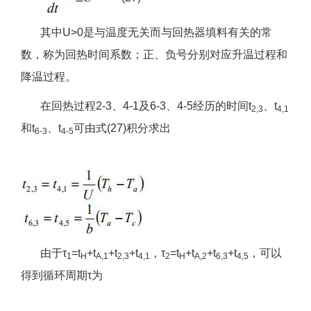
其中U>0是与温度无关而与回热器填料有关的常
数，称为回热时间系数；正、负号分别对应升温过程和
降温过程。
在回热过程2-3、4-1及6-3、4-5经历的时间t
、t
2,3
4,1
和t
、t
可由式(27)积分求出
6-3
4-5
由于τ
=t
+t
+t
+t
，τ
=t
+t
+t
+t
，可以
1
H
A,1
2,3
4,1
2
H
A,2
6,3
4,5
得到循环周期τ为