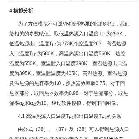
4 模拟分析
为了方便模拟不可逆VM循环热泵的性能特征，我们
给相关的参数赋值。取低温热源入口温度T
为293K，
L1
低温热源出口温度T
为273K冷腔温度263；高温热源
L2
入口温度T
为580K，高温热源出口温度560K，热腔
H1
温度为550K。室温腔入口温度390K，室温热源出口温
度为395K，室温腔温度为405K。高温热源、室温热源
及温热源的热容率为1.0，换热器效率取0.75。对于回
热器部分，取回热器效率为0.98；对于热漏部分，取热
漏率α
和α
为10。经过软件模拟，得到下面图像。
i1
i2
4.1 高温热源入口温度T
和出口温度T
的关系
H1
H2
由公式（36）、（37）及（38）可以得到热源入口