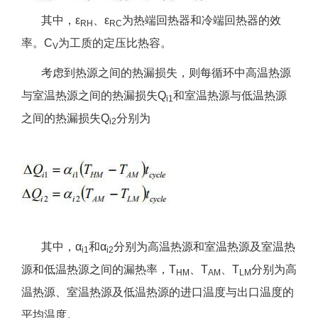
其中，ε
、ε
为热端回热器和冷端回热器的效
RH
RC
率。C
为工质的定压比热容。
V
考虑到热源之间的热漏损失，则每循环中高温热源
与室温热源之间的热漏损失Q
和室温热源与低温热源
i1
之间的热漏损失Q
分别为
i2
其中，α
和α
分别为高温热源和室温热源及室温热
i1
i2
源和低温热源之间的漏热率，T
、T
、T
分别为高
HM
AM
LM
温热源、室温热源及低温热源的进口温度与出口温度的
平均温度。