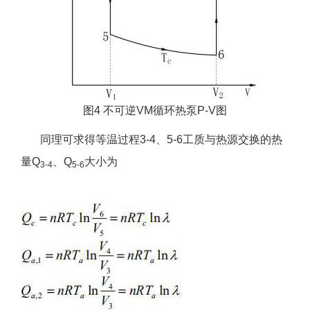
图4 不可逆VM循环热泵P-V图
同理可求得等温过程3-4、5-6工质与热源交换的热
量Q
、Q
大小为
3-4
5-6