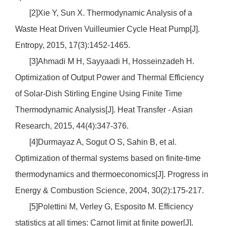
[2]Xie Y, Sun X. Thermodynamic Analysis of a
Waste Heat Driven Vuilleumier Cycle Heat Pump[J].
Entropy, 2015, 17(3):1452-1465.
[3]Ahmadi M H, Sayyaadi H, Hosseinzadeh H.
Optimization of Output Power and Thermal Efficiency
of Solar‐Dish Stirling Engine Using Finite Time
Thermodynamic Analysis[J]. Heat Transfer - Asian
Research, 2015, 44(4):347-376.
[4]Durmayaz A, Sogut O S, Sahin B, et al.
Optimization of thermal systems based on finite-time
thermodynamics and thermoeconomics[J]. Progress in
Energy & Combustion Science, 2004, 30(2):175-217.
[5]Polettini M, Verley G, Esposito M. Efficiency
statistics at all times: Carnot limit at finite power[J].