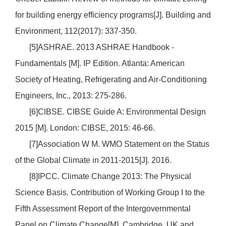
for building energy efficiency programs[J]. Building and
Environment, 112(2017): 337-350.
[5]ASHRAE. 2013 ASHRAE Handbook -
Fundamentals [M]. IP Edition. Atlanta: American
Society of Heating, Refrigerating and Air-Conditioning
Engineers, Inc., 2013: 275-286.
[6]CIBSE. CIBSE Guide A: Environmental Design
2015 [M]. London: CIBSE, 2015: 46-66.
[7]Association W M. WMO Statement on the Status
of the Global Climate in 2011-2015[J]. 2016.
[8]IPCC. Climate Change 2013: The Physical
Science Basis. Contribution of Working Group I to the
Fifth Assessment Report of the Intergovernmental
Panel on Climate Change[M]. Cambridge, UK and