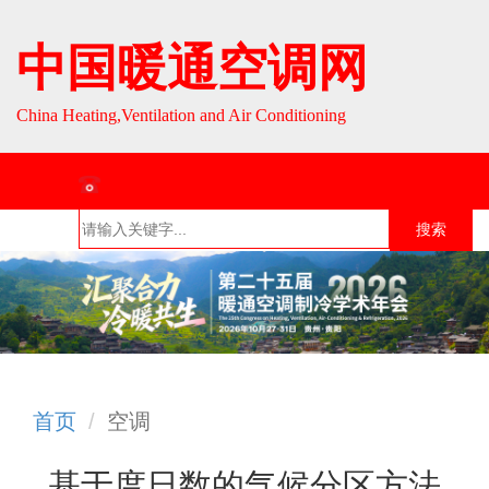
中国暖通空调网
China Heating,Ventilation and Air Conditioning
联系热线：010-64693287 / 010-64693285
搜索
首页
组织介
组织活
行业资
English
绍
动
讯
首页
空调
基于度日数的气候分区方法