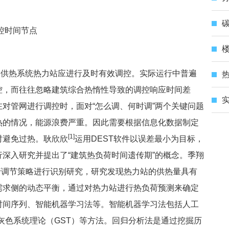
碳
调控时间节点
楼
供热系统热力站应进行及时有效调控。实际运行中普遍
控，而往往忽略建筑综合热惰性导致的调控响应时间差
实
对管网进行调控时，面对“怎么调、何时调”两个关键问题
热的情况，能源浪费严重。因此需要根据信息化数据制定
[1]
时避免过热。耿欣欣
运用DEST软件以误差最小为目标，
深入研究并提出了“建筑热负荷时间遗传期”的概念。季翔
行调节策略进行识别研究，研究发现热力站的供热量具有
需求侧的动态平衡，通过对热力站进行热负荷预测来确定
时间序列、智能机器学习法等。智能机器学习法包括人工
和灰色系统理论（GST）等方法。回归分析法是通过挖掘历