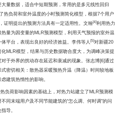
要大量数据，适合中短期预测，常用的是多元线性回归
立了热负荷和室外温度的小时预测简化模型，根据7个用户
[4]
 %，证明提出的预测方法具有一定适用性。文翰
利用热力
热量为因变量的MLR预测模型，利用天气预报的室外温
[5]
一体平台，表现出良好的经济效益。李伟等人
对新疆20
化MLR模型，结果与历史数据吻合度大，为调峰决策提
对于外界的扰动存在延迟和衰减的现象。张志博[6]通过
形式密切相关：散热器采暖预热升温（降温）时间较地板
考虑建筑热惰性的影响。
负荷影响因素的基础上，对热力站建立了MLR预测模
不同末端用户及不同节能建筑的“怎么调、何时调”的问
论指导。