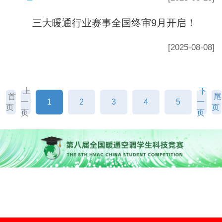
三大暖通行业赛事全国终审9月开启！
[2025-08-08]
上
下
首
尾
一
1
2
3
4
5
一
页
页
页
页