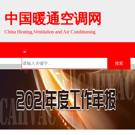
中国暖通空调网
China Heating,Ventilation and Air Conditioning
联系热线：010-64693287 / 010-64693285
搜索
首页
组织介
组织活
行业资
English
绍
动
讯