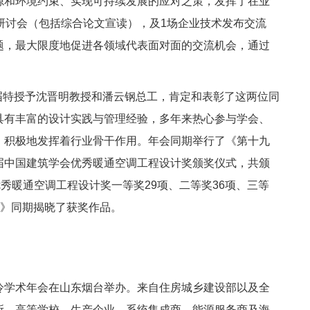
源和环境约束、实现可持续发展的应对之策，发挥了在业
研讨会（包括综合论文宣读），及1场企业技术发布交流
题，最大限度地促进各领域代表面对面的交流机会，通过
届特授予沈晋明教授和潘云钢总工，肯定和表彰了这两位同
具有丰富的设计实践与管理经验，多年来热心参与学会、
，积极地发挥着行业骨干作用。年会同期举行了《第十九
届中国建筑学会优秀暖通空调工程设计奖颁奖仪式，共颁
秀暖通空调工程设计奖一等奖29项、二等奖36项、三等
赛》同期揭晓了获奖作品。
制冷学术年会在山东烟台举办。来自住房城乡建设部以及全
所、高等学校、生产企业、系统集成商、能源服务商及海