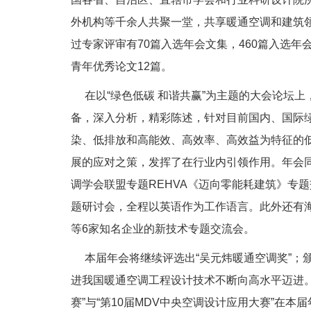
外机构等千余人共聚一堂，共享暖通空调和建筑领
过专家评审有70篇入选年会文集，460篇入选年
青年优秀论文12篇。
在以“绿色低碳 和谐共赢”为主题的大会论坛上
备，深入分析，精彩陈述，针对目前国内、国际
染、低排放和高能效、高效率、高效益为特征的
展的应对之策，发挥了在行业内引领作用。年会同
调学会联盟专题REHVA《迈向零能耗建筑》专
题研讨会，全程以英语作为工作语言。此外还有
等6家知名企业的新技术专题交流会。
本届年会将继续评选出“吴元炜暖通空调奖”；颁
进我国暖通空调工程设计技术不断向高水平迈进。此
赛”与“第10届MDV中央空调设计应用大赛”在本