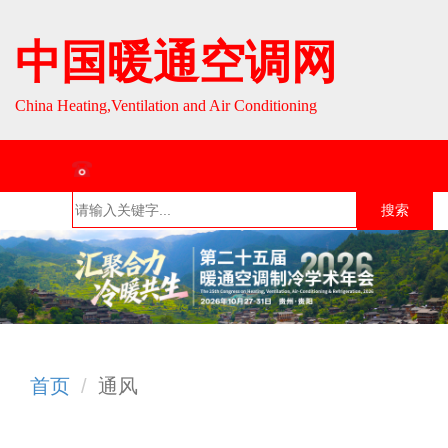
中国暖通空调网
China Heating,Ventilation and Air Conditioning
联系热线：010-64693287 / 010-64693285
搜索
首页
组织介
组织活
行业资
English
绍
动
讯
首页
通风